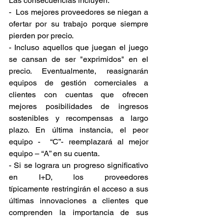
Las 
consecuencias incluyen:
-  Los mejores proveedores se niegan a 
ofertar por su trabajo porque siempre 
pierden por precio. 
- Incluso aquellos que juegan el juego 
se cansan de ser "exprimidos" en el 
precio. Eventualmente, reasignarán 
equipos de gestión comerciales a 
clientes con cuentas que ofrecen 
mejores posibilidades de ingresos 
sostenibles y recompensas a largo 
plazo. En última instancia, el peor 
equipo -  “C”- reemplazará al 
mejor 
equipo – “A” en su cuenta. 
- 
Si se lograra
 un progreso significativo 
en I+D, los proveedores 
típicamente
restringirán
 el acceso a sus 
últimas innovaciones a clientes que 
comprenden la importancia de sus 